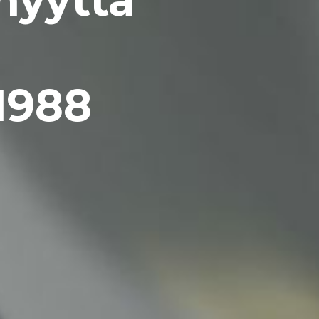
myyttä
1988