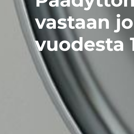
Päädyttö
vastaan jo
vuodesta 