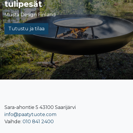
tulipesät
Musta Design Finland
Tutustu ja tilaa
Sara-ahontie 5 43100 Saarijärvi
info@paatytuote.com
Vaihde:
010 841 2400​