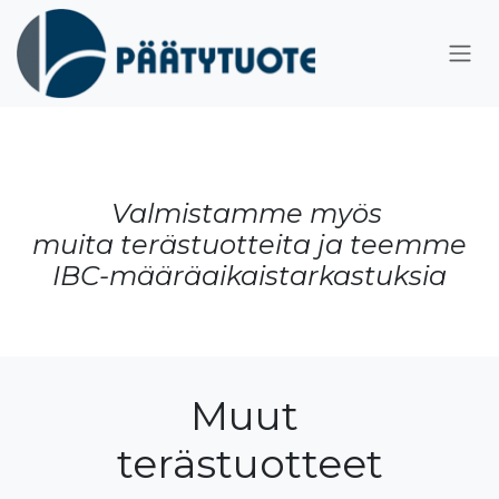
Siirry sisältöön
Valmistamme myös
muita terästuotteita ja teemme
IBC-määräaikaistarkastuksia
Muut
terästuotteet