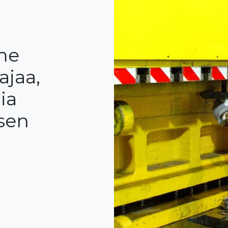
me
ajaa,
ia
sen