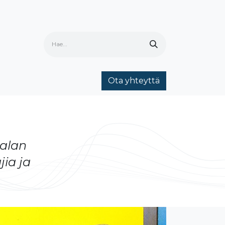
Ota yhteyttä
ria
Ota yhteyttä
Yhteystiedot
ialan
jia ja