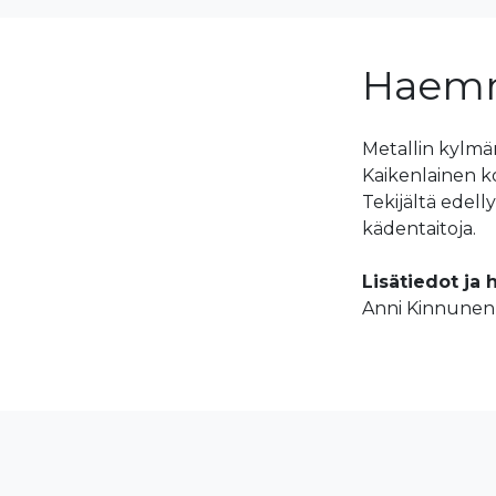
Haemm
Metallin kylmä
Kaikenlainen k
Tekijältä edell
kädentaitoja.
Lisätiedot ja
Anni Kinnunen