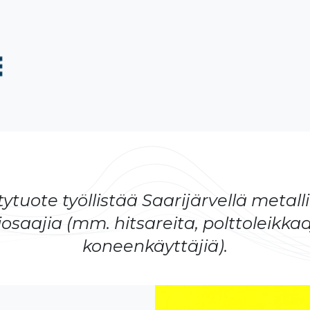
tuotteet
Syvävetotuotteet
Muut tuotteet
Kuvagalle
ytuote työllistää Saarijärvellä metall
saajia (mm. hitsareita, polttoleikkaa
koneenkäyttäjiä).