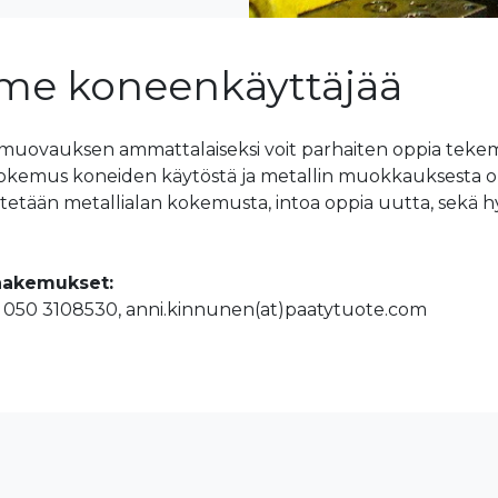
e koneenkäyttäjää
muovauksen ammattalaiseksi voit parhaiten oppia tekem
okemus koneiden käytöstä ja metallin muokkauksesta 
ytetään metallialan kokemusta, intoa oppia uutta, sekä h
 hakemukset:
 050 3108530, anni.kinnunen(at)paatytuote.com