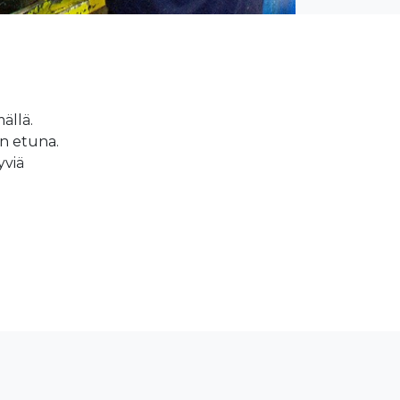
ällä.
on etuna.
yviä