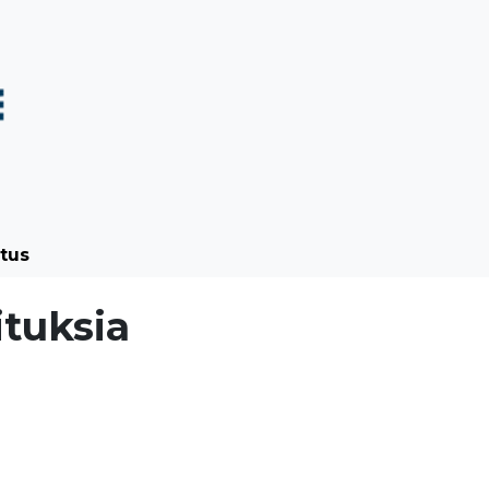
tuotteet
Syvävetotuotteet
Muut tuotteet
Kuvagalle
tus
ituksia