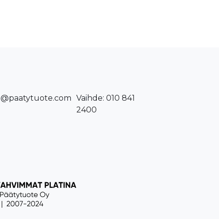
o@paatytuote.com
Vaihde: 010 841
2400​