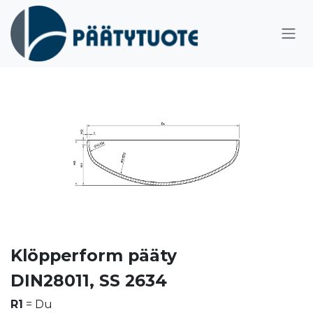
Siirry sisältöön
Klöpperform pääty
DIN28011, SS 2634
R1
= Du