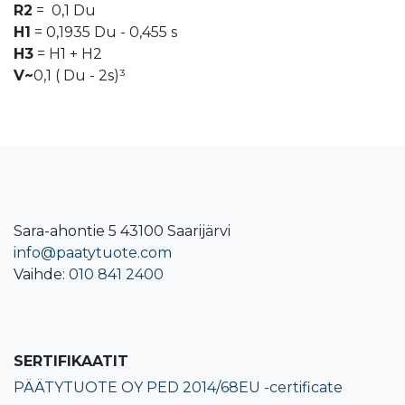
R2
= 0,1 Du
H1
= 0,1935 Du - 0,455 s
H3
= H1 + H2
V~
0,1 ( Du - 2s)³
Sara-ahontie 5 43100 Saarijärvi
info@paatytuote.com
Vaihde:
010 841 2400​
SERTIFIKAATIT
PÄÄTYTUOTE OY PED 2014/68EU -certificate