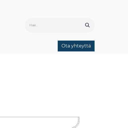
Ota yhteyttä
ria
Ota yhteyttä
Yhteystiedot