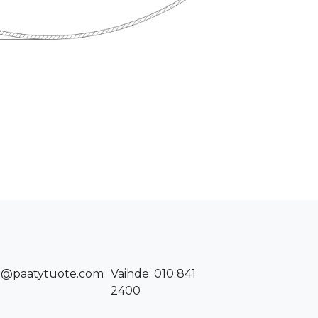
o@paatytuote.com
Vaihde: 010 841
2400​