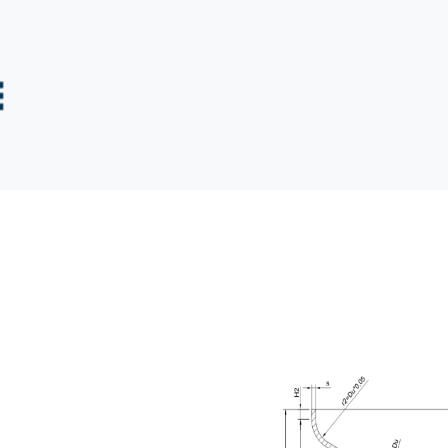
tuotteet
Syvävetotuotteet
Muut tuotteet
Kuvagalle