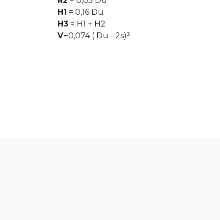
R2
= 0,05 Du
H1
= 0,16 Du
H3
= H1 + H2
V~
0,074 ( Du - 2s)³