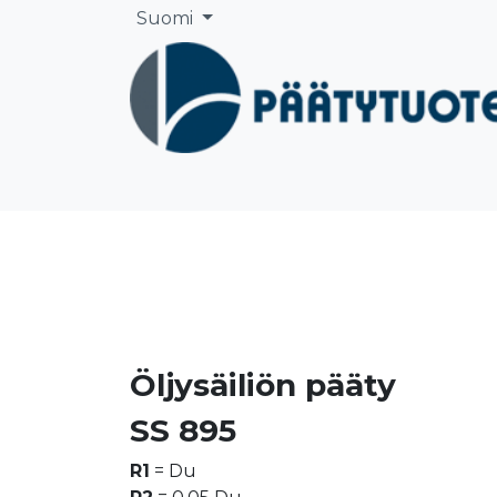
Siirry sisältöön
Suomi
Etusivu
Yritys
Säiliönpääty ja pääty
Öljysäiliön pääty
SS 895
R1
= Du